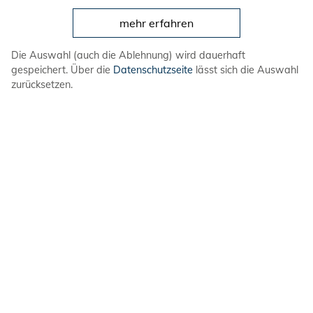
mehr erfahren
Für Delegierte und Gäste des Landesjugendrats
ist die Teilnahme an der Abendveranstaltung
Die Auswahl (auch die Ablehnung) wird dauerhaft
"Wiedersehen in Schick" kostenlos inbegriffen.
gespeichert. Über die
Datenschutzseite
lässt sich die Auswahl
zurücksetzen.
Dokumente
Ausschreibung
Termine
Einverständniserklärung für minderjährige
Teilnehmende
Anfahrtsbeschreibung (Nienburg - DEULA)
Jetzt teilnehmen