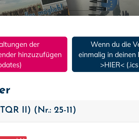
altungen der
Wenn du die V
ender hinzuzufügen
einmalig in deinen 
pdates)
>HIER< (.ic
er
TQR II) (Nr.: 25-11)