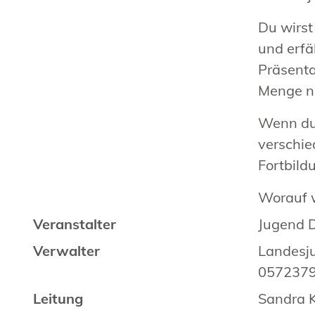
Du wirst
und erfä
Präsenta
Menge ne
Wenn du 
verschie
Fortbil
Worauf w
Veranstalter
Jugend 
Verwalter
Landesj
0572379
Leitung
Sandra 