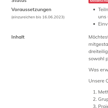
Status
Meldeschlu
Voraussetzungen
Teil
uns 
(einzureichen bis 16.06.2023)
Einv
Inhalt
Möchtest
mitgest
dreiteil
sowohl p
Was erwa
Unsere Q
Meth
Gru
Pro