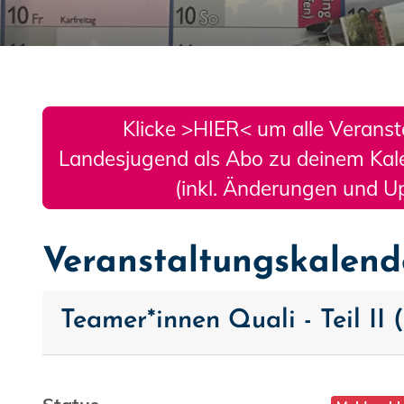
Klicke >HIER< um alle Veranst
Landesjugend als Abo zu deinem Kal
(inkl. Änderungen und U
Veranstaltungskalend
Teamer*innen Quali - Teil II (