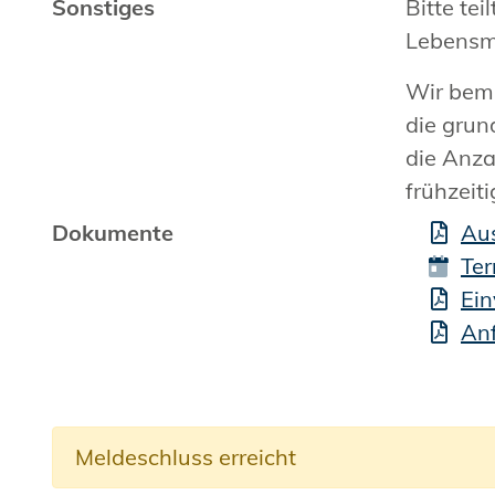
Sonstiges
Bitte te
Lebensmi
Wir bemü
die grun
die Anza
frühzeit
Dokumente
Au
Te
Ein
Anf
Meldeschluss erreicht